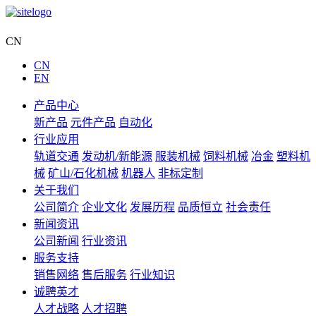
集团网站
CN
CN
EN
产品中心
新产品
元件产品
自动化
行业应用
轨道交通
发动机/新能源
服装机械
饲料机械
冶金
塑料机
械
矿山/石化机械
机器人
非标定制
关于我们
公司简介
企业文化
发展历程
品质恒立
社会责任
新闻资讯
公司新闻
行业资讯
服务支持
销售网络
售后服务
行业知识
诚聘英才
人才战略
人才招聘