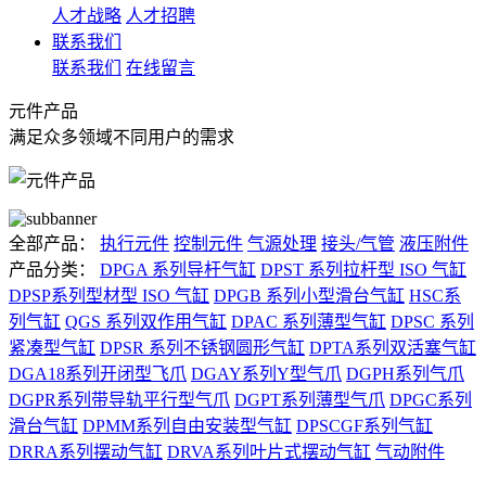
人才战略
人才招聘
联系我们
联系我们
在线留言
元件产品
满足众多领域不同用户的需求
全部产品：
执行元件
控制元件
气源处理
接头/气管
液压附件
产品分类：
DPGA 系列导杆气缸
DPST 系列拉杆型 ISO 气缸
DPSP系列型材型 ISO 气缸
DPGB 系列小型滑台气缸
HSC系
列气缸
QGS 系列双作用气缸
DPAC 系列薄型气缸
DPSC 系列
紧凑型气缸
DPSR 系列不锈钢圆形气缸
DPTA系列双活塞气缸
DGA18系列开闭型飞爪
DGAY系列Y型气爪
DGPH系列气爪
DGPR系列带导轨平行型气爪
DGPT系列薄型气爪
DPGC系列
滑台气缸
DPMM系列自由安装型气缸
DPSCGF系列气缸
DRRA系列摆动气缸
DRVA系列叶片式摆动气缸
气动附件