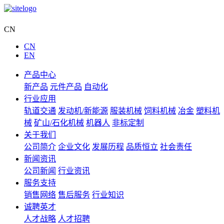
集团网站
CN
CN
EN
产品中心
新产品
元件产品
自动化
行业应用
轨道交通
发动机/新能源
服装机械
饲料机械
冶金
塑料机
械
矿山/石化机械
机器人
非标定制
关于我们
公司简介
企业文化
发展历程
品质恒立
社会责任
新闻资讯
公司新闻
行业资讯
服务支持
销售网络
售后服务
行业知识
诚聘英才
人才战略
人才招聘