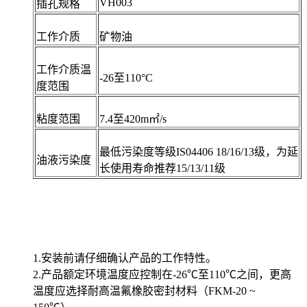
VH003
插孔规格
工作介质
矿物油
工作介质温
-26至110°C
度范围
粘度范围
7.4至420m㎡/s
最低污染度等级IS04406 18/16/13级，为延
油液污染度
长使用寿命推荐15/13/11级
1.安装前请仔细确认产品的工作特性。
2.产品额定环境温度应控制在-26℃至110℃之间，更高
温度应选择耐高温氟橡胶密封材料（FKM-20 ~