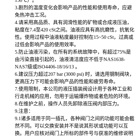
150℃）。
3.剧烈的温度变化会影响产品的性能和使用寿命，应避
免热冲击工况。
4.请采用高品质、具有润滑性能的矿物或合成液压油，
粘度在7.4至420 cSt之间。油液应具有高抗磨性，抗氧化
性。使用过程中油液粘度最好控制在15~50 cSt，过高或
过低会影响产品的使用效率。
5.防止油液污染，在所有的系统故障中，有超过75%是
由污染直接引起的，油液清洁度应不低于NAS1638-
NAS7级或ISO4406-18/16/13 。
6.建议压力超过207 bar (3000 psi) 时，请选用钢制阀块，
更高压力下可能会影响产品的性能和疲劳寿命。
7.使用限制，本公司的液压插装阀设计用于各种工业和
行走机械的应用，勿用于运输爆炸物或者危险的环境。
8.在维护之前，操作人员先卸除液压阀内部压力。
9.注意：
9.1诸多适用于同一插孔，各种阀门之间的功能可能会截
然不同。可以交换安装并不是说其形状或功能可以互
换。用户应核对阀门上所标的部件号与获准的维修说明