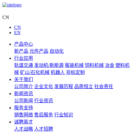
集团网站
CN
CN
EN
产品中心
新产品
元件产品
自动化
行业应用
轨道交通
发动机/新能源
服装机械
饲料机械
冶金
塑料机
械
矿山/石化机械
机器人
非标定制
关于我们
公司简介
企业文化
发展历程
品质恒立
社会责任
新闻资讯
公司新闻
行业资讯
服务支持
销售网络
售后服务
行业知识
诚聘英才
人才战略
人才招聘