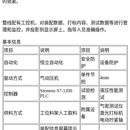
的锁紧。
整线配有工控机，对装配数据、打标内容、测试数据等进行管
理和监控，并投影到显示屏上，指导人员准确操作。
基本信息
项目
说明
项目
说明
安全防
自动化
恒立自动化
设备防护
护
单件节
4min
驱动方式
气动压机
拍
试验检
液压性能测
Siemens S7-1200
控制器
PLC
测
试
气密测试仪
附属设
供料方式
工位料架人工取料
激光打标机
备
电动拧紧轴
装配信息屏幕提示