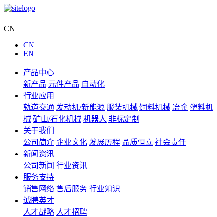
集团网站
CN
CN
EN
产品中心
新产品
元件产品
自动化
行业应用
轨道交通
发动机/新能源
服装机械
饲料机械
冶金
塑料机
械
矿山/石化机械
机器人
非标定制
关于我们
公司简介
企业文化
发展历程
品质恒立
社会责任
新闻资讯
公司新闻
行业资讯
服务支持
销售网络
售后服务
行业知识
诚聘英才
人才战略
人才招聘